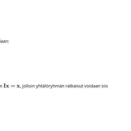
daan:
Ix
=
x
on
, jolloin yhtälöryhmän ratkaisut voidaan siis