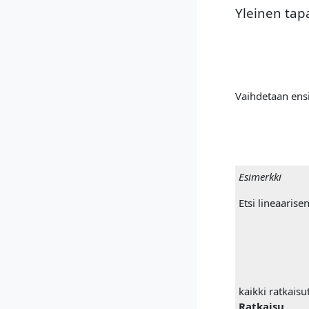
Yleinen tapa
Vaihdetaan ensi
Esimerkki
Etsi lineaaris
kaikki ratkaisut
Ratkaisu