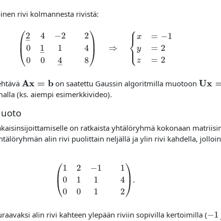
nen rivi kolmannesta rivistä:
(
2
―
4
−
2
2
0
1
―
1
4
0
0
4
―
8
)
⇒
{
x
=
−
1
y
=
2
z
=
2
Ax
=
b
Ux
=
c
ehtävä
on saatettu Gaussin algoritmilla muotoon
malla (ks. aiempi esimerkkivideo).
muoto
kaisinsijoittamiselle on ratkaista yhtälöryhmä kokonaan matriisi
löryhmän alin rivi puolittain neljällä ja ylin rivi kahdella, jolloi
(
1
2
−
1
1
0
1
1
4
0
0
1
2
)
.
−
1
avaksi alin rivi kahteen ylepään riviin sopivilla kertoimilla (