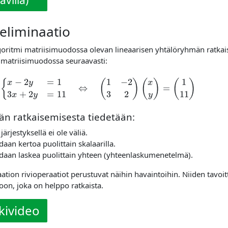
eliminaatio
oritmi matriisimuodossa olevan lineaarisen yhtälöryhmän ratkaise
 matriisimuodossa seuraavasti:
{
x
−
2
y
=
1
3
x
+
2
y
=
11
⇔
(
1
−
2
3
2
)
(
x
y
)
=
(
1
11
)
n ratkaisemisesta tiedetään:
järjestyksellä ei ole väliä.
daan kertoa puolittain skalaarilla.
idaan laskea puolittain yhteen (yhteenlaskumenetelmä).
ation rivioperaatiot perustuvat näihin havaintoihin. Niiden tavoi
on, joka on helppo ratkaista.
kivideo