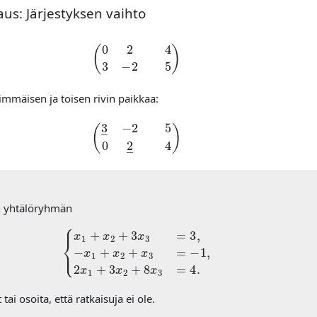
us: Järjestyksen vaihto
(
0
2
4
3
−
2
5
)
mmäisen ja toisen rivin paikkaa:
(
3
―
−
2
5
0
2
―
4
)
en yhtälöryhmän
{
x
1
+
x
2
+
3
x
3
=
3
,
−
x
1
+
x
2
+
x
3
=
−
1
,
2
x
1
+
3
x
2
+
8
x
3
=
4.
 tai osoita, että ratkaisuja ei ole.