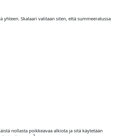
öä yhteen. Skalaari valitaan siten, että summeeratussa
äistä nollasta poikkeavaa alkiota ja sitä käytetään
−
3
1