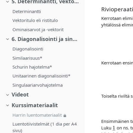
5. Determinantti, vektoritulo sekä matriisin ominaisarvot ja -vektorit
Collapse
Rivioperaat
Determinantti
Kerrotaan elimi
Vektoritulo eli ristitulo
yhtälössä elimi
Ominaisarvot ja -vektorit
6. Diagonalisointi ja singulaariarvohajotelma
Collapse
Diagonalisointi
Similaarisuus*
Kerrotaan ensi
Schurin hajotelma*
Unitaarinen diagonalisointi*
Singulaariarvohajotelma
Videot
Toiselta riviltä
Collapse
Kurssimateriaalit
Collapse
Harrin luentomateriaalit
Ensimmäinen 
1
―
Luentotiivistelmät (1 dia per A4
Luku
on ns. t
sivu)