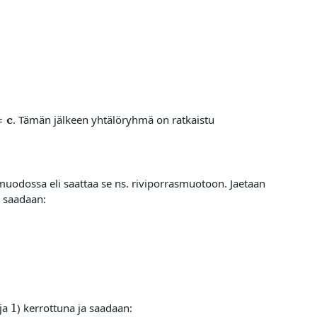
. Tämän jälkeen yhtälöryhmä on ratkaistu
muodossa eli saattaa se ns. riviporrasmuotoon. Jaetaan
n saadaan:
1
ja
) kerrottuna ja saadaan: