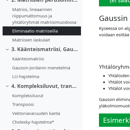
Collapse
Matriisi, lineaarinen
Gaussin 
riippumattomuus ja
yhtälöryhmät matriisimuodossa
Kyseessä on alg
Eliminaatio matriiseilla
voidaan esittää
Matriisien laskulait
3. Käänteismatriisi, Gaussin-Jordanin menetelmä ja LU-hajotelma
Collapse
Käänteismatriisi
Yhtälöryhmä
Gaussin-Jordanin menetelmä
Yhtälöiden 
LU-hajotelma
Yhtälöt voi
4. Kompleksiluvut, transpoosi ja vektoriavaruuden kanta
Yhtälöt vo
Collapse
Kompleksiluvut
Gaussin elimina
Transpoosi
yläkolmiomuoto
Vektoriavaruuden kanta
Esimerk
Cholesky-hajotelma*