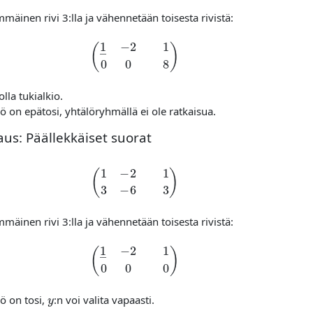
mäinen rivi 3:lla ja vähennetään toisesta rivistä:
(
1
―
−
2
1
0
0
8
)
lla tukialkio.
ö on epätosi, yhtälöryhmällä ei ole ratkaisua.
aus: Päällekkäiset suorat
(
1
−
2
1
3
−
6
3
)
mäinen rivi 3:lla ja vähennetään toisesta rivistä:
(
1
―
−
2
1
0
0
0
)
y
ö on tosi,
:n voi valita vapaasti.