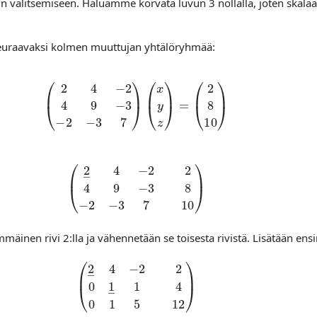
vin valitsemiseen. Haluamme korvata luvun 3 nollalla, joten skalaa
seuraavaksi kolmen muuttujan yhtälöryhmää:
(
2
4
−
2
4
9
−
3
−
2
−
3
7
)
(
x
y
z
)
=
(
2
8
10
)
(
2
―
4
−
2
2
4
9
−
3
8
−
2
−
3
7
10
)
mäinen rivi 2:lla ja vähennetään se toisesta rivistä. Lisätään ens
(
2
―
4
−
2
2
0
1
―
1
4
0
1
5
12
)