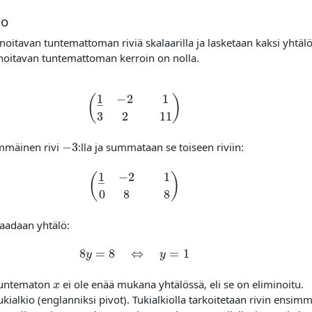
io
noitavan tuntemattoman riviä skalaarilla ja lasketaan kaksi yhtäl
noitavan tuntemattoman kerroin on nolla.
(
1
―
−
2
1
3
2
11
)
−
3
mmäinen rivi
:lla ja summataan se toiseen riviin:
(
1
―
−
2
1
0
8
8
)
 saadaan yhtälö:
8
y
=
8
⇔
y
=
1
x
tuntematon
ei ole enää mukana yhtälössä, eli se on eliminoitu.
ukialkio (englanniksi pivot). Tukialkiolla tarkoitetaan rivin ensimm