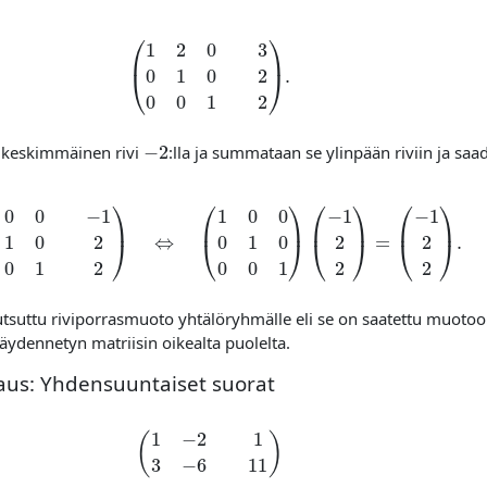
(
1
2
0
3
0
1
0
2
0
0
1
2
)
.
−
2
ä keskimmäinen rivi
:lla ja summataan se ylinpään riviin ja saa
(
1
0
0
−
1
0
1
0
2
0
0
1
2
)
⇔
(
1
0
0
0
1
0
0
0
1
)
(
−
1
2
2
)
=
(
−
1
2
2
)
.
utsuttu riviporrasmuoto yhtälöryhmälle eli se on saatettu muoto
äydennetyn matriisin oikealta puolelta.
aus: Yhdensuuntaiset suorat
(
1
−
2
1
3
−
6
11
)