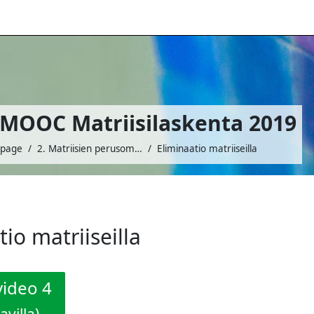
 MOOC Matriisilaskenta 2019
 page
2. Matriisien perusominaisuuksia ja eliminaatio matriiseilla
Eliminaatio matriiseilla
io matriiseilla
equirements
ideo 4
avilla)