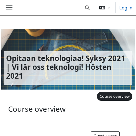
Log in
Toggle search input
Side panel
Skip to main content
Opitaan teknologiaa! Syksy 2021
| Vi lär oss teknologi! Hösten
2021
Course overview
Course overview
Guest access