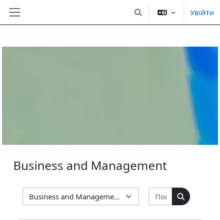
Увійти
Переключити введення
Бокова панель
Перейти до головного вмісту
Business and Management
Пошук курсів
Категорії курсів
Пошук кур