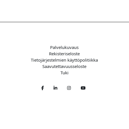
Palvelukuvaus
Rekisteriseloste
Tietojärjestelmien käyttöpolitiikka
Saavutettavuusseloste
Tuki
Facebook
LinkedIn
Twitter
Youtube