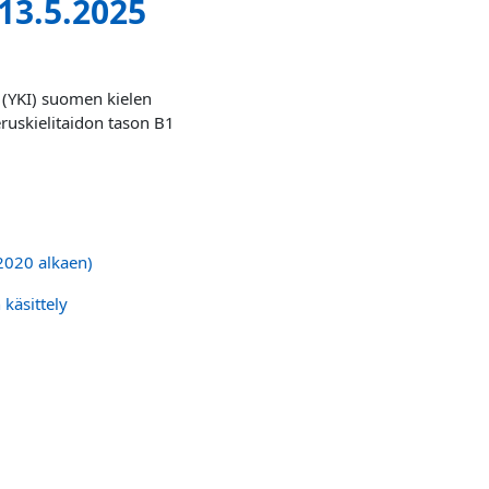
13.5.2025
en (YKI) suomen kielen
eruskielitaidon tason B1
.2020 alkaen)
 käsittely