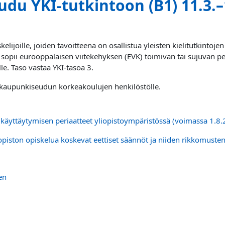
udu YKI-tutkintoon (B1) 11.3.–
kelijoille, joiden tavoitteena on osallistua yleisten kielitutkintoj
i sopii eurooppalaisen viitekehyksen (EVK) toimivan tai sujuvan p
lle. Taso vastaa YKI-tasoa 3.
äkaupunkiseudun korkeakoulujen henkilöstölle.
 käyttäytymisen periaatteet yliopistoympäristössä (voimassa 1.8
opiston opiskelua koskevat eettiset säännöt ja niiden rikkomusten
en