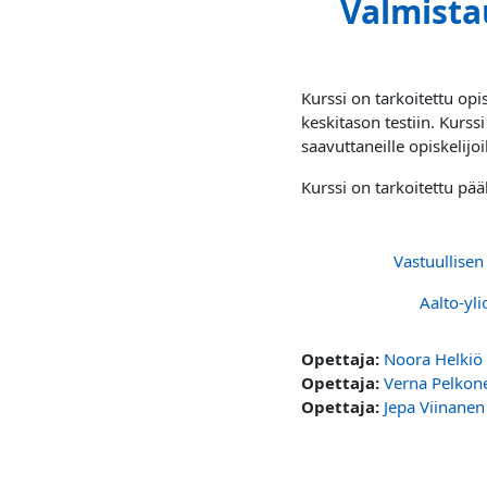
Valmista
Kurssi on tarkoitettu opis
keskitason testiin. Kurss
saavuttaneille opiskelijoi
Kurssi on tarkoitettu pä
Vastuullisen
Aalto-yli
Opettaja:
Noora Helkiö
Opettaja:
Verna Pelkon
Opettaja:
Jepa Viinanen