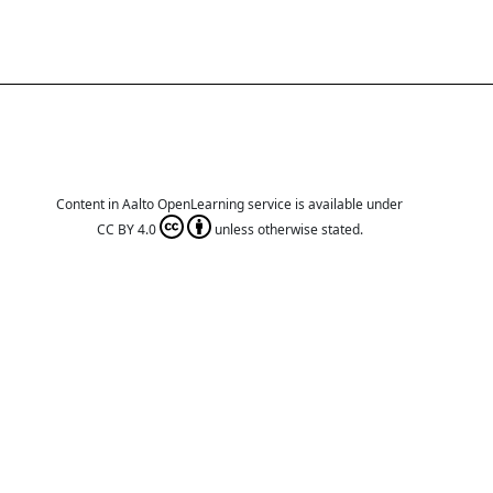
Content in Aalto OpenLearning service is available under
CC BY 4.0
unless otherwise stated.