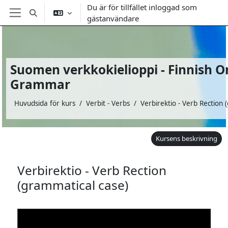
Gå direkt till huvudinnehåll
Du är för tillfället inloggad som
Växla sökinmatning
gästanvändare
Sidopanel
Suomen verkkokielioppi - Finnish O
Grammar
Huvudsida för kurs
Verbit - Verbs
Kursens beskrivning
Verbirektio - Verb Rection
(grammatical case)
Krav för slutförande