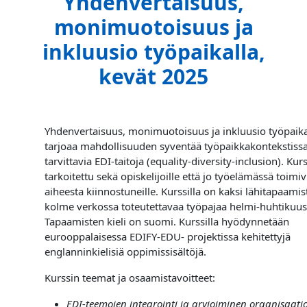
Yhdenvertaisuus,
monimuotoisuus ja
inkluusio työpaikalla,
kevät 2025
Yhdenvertaisuus, monimuotoisuus ja inkluusio työpaikal
tarjoaa mahdollisuuden syventää työpaikkakontekstiss
tarvittavia EDI-taitoja (equality-diversity-inclusion). Kur
tarkoitettu sekä opiskelijoille että jo työelämässä toimiv
aiheesta kiinnostuneille. Kurssilla on kaksi lähitapaamis
kolme verkossa toteutettavaa työpajaa helmi-huhtikuu
Tapaamisten kieli on suomi. Kurssilla hyödynnetään
eurooppalaisessa EDIFY-EDU- projektissa kehitettyjä
englanninkielisiä oppimissisältöjä.
Kurssin teemat ja osaamistavoitteet:
EDI-teemojen integrointi ja arvioiminen organisaati