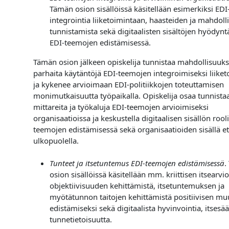
Tämän osion sisällöissä käsitellään esimerkiksi ED
integrointia liiketoimintaan, haasteiden ja mahdoll
tunnistamista sekä digitaalisten sisältöjen hyödyn
EDI-teemojen edistämisessä.
Tämän osion jälkeen opiskelija tunnistaa mahdollisuuks
parhaita käytäntöjä EDI-teemojen integroimiseksi liike
ja kykenee arvioimaan EDI-politiikkojen toteuttamisen
monimutkaisuutta työpaikalla. Opiskelija osaa tunnistaa 
mittareita ja työkaluja EDI-teemojen arvioimiseksi
organisaatioissa ja keskustella digitaalisen sisällön rool
teemojen edistämisessä sekä organisaatioiden sisällä et
ulkopuolella.
Tunteet ja itsetuntemus EDI-teemojen edistämisessä
.
osion sisällöissä käsitellään mm. kriittisen itsearvio
objektiivisuuden kehittämistä, itsetuntemuksen ja
myötätunnon taitojen kehittämistä positiivisen m
edistämiseksi sekä digitaalista hyvinvointia, itsesää
tunnetietoisuutta.