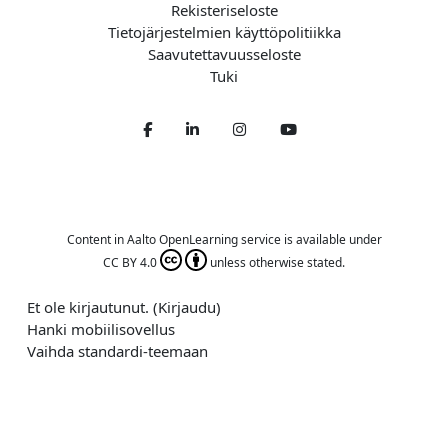
Rekisteriseloste
Tietojärjestelmien käyttöpolitiikka
Saavutettavuusseloste
Tuki
Facebook
LinkedIn
Twitter
Youtube
Content in Aalto OpenLearning service is available under
CC BY 4.0
unless otherwise stated.
Et ole kirjautunut. (
Kirjaudu
)
Hanki mobiilisovellus
Vaihda standardi-teemaan