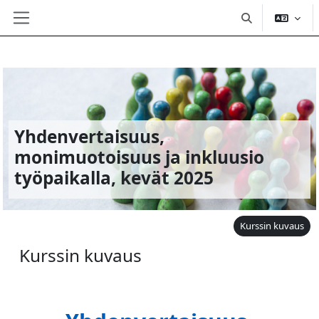
Vaihda hakusyö
Sivupaneeli
Siirry pääsisältöön
Yhdenvertaisuus,
monimuotoisuus ja inkluusio
työpaikalla, kevät 2025
Kurssin kuvaus
Kurssin kuvaus