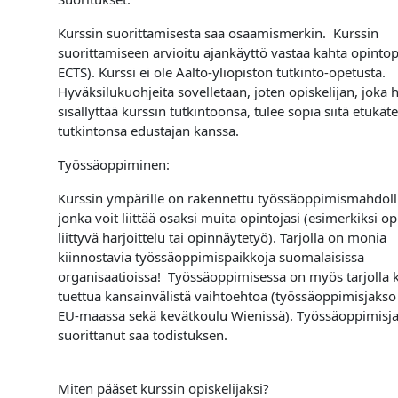
Kurssin suorittamisesta saa osaamismerkin. Kurssin
suorittamiseen arvioitu ajankäyttö vastaa kahta opintop
ECTS). Kurssi ei ole Aalto-yliopiston tutkinto-opetusta.
Hyväksilukuohjeita sovelletaan, joten opiskelijan, joka 
sisällyttää kurssin tutkintoonsa, tulee sopia siitä etuk
tutkintonsa edustajan kanssa.
Työssäoppiminen:
Kurssin ympärille on rakennettu työssäoppimismahdoll
jonka voit liittää osaksi muita opintojasi (esimerkiksi op
liittyvä harjoittelu tai opinnäytetyö). Tarjolla on monia
kiinnostavia työssäoppimispaikkoja suomalaisissa
organisaatioissa! Työssäoppimisessa on myös tarjolla 
tuettua kansainvälistä vaihtoehtoa (työssäoppimisjakso
EU-maassa sekä kevätkoulu Wienissä). Työssäoppimisj
suorittanut saa todistuksen.
Miten pääset kurssin opiskelijaksi?