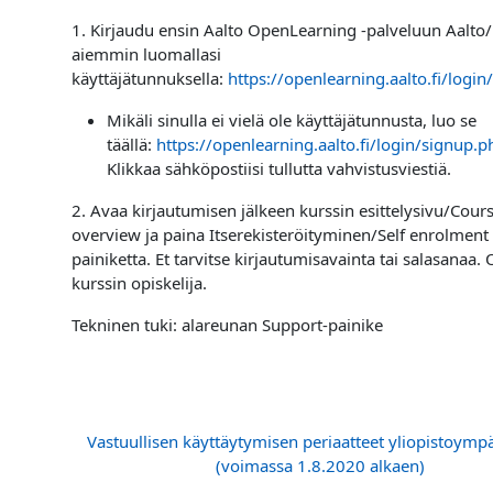
1. Kirjaudu ensin Aalto OpenLearning -palveluun Aalto
aiemmin luomallasi
käyttäjätunnuksella:
https://openlearning.aalto.fi/logi
Mikäli sinulla ei vielä ole käyttäjätunnusta, luo se
täällä:
https://openlearning.aalto.fi/login/signup.p
Klikkaa sähköpostiisi tullutta vahvistusviestiä.
2. Avaa kirjautumisen jälkeen kurssin esittelysivu/Cour
overview ja paina Itserekisteröityminen/Self enrolment 
painiketta. Et tarvitse kirjautumisavainta tai salasanaa. 
kurssin opiskelija.
Tekninen tuki: alareunan Support-painike
Vastuullisen käyttäytymisen periaatteet yliopistoymp
(voimassa 1.8.2020 alkaen)