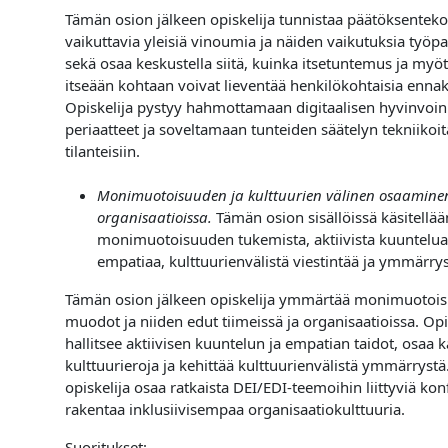
Tämän osion jälkeen opiskelija tunnistaa päätöksentek
vaikuttavia yleisiä vinoumia ja näiden vaikutuksia työpa
sekä osaa keskustella siitä, kuinka itsetuntemus ja myö
itseään kohtaan voivat lieventää henkilökohtaisia ennak
Opiskelija pystyy hahmottamaan digitaalisen hyvinvoin
periaatteet ja soveltamaan tunteiden säätelyn tekniikoit
tilanteisiin.
Monimuotoisuuden ja kulttuurien välinen osaamine
organisaatioissa.
Tämän osion sisällöissä käsitell
monimuotoisuuden tukemista, aktiivista kuuntelua
empatiaa, kulttuurienvälistä viestintää ja ymmärrys
Tämän osion jälkeen opiskelija ymmärtää monimuotois
muodot ja niiden edut tiimeissä ja organisaatioissa. Opi
hallitsee aktiivisen kuuntelun ja empatian taidot, osaa k
kulttuurieroja ja kehittää kulttuurienvälistä ymmärrystä.
opiskelija osaa ratkaista DEI/EDI-teemoihin liittyviä konf
rakentaa inklusiivisempaa organisaatiokulttuuria.
Suoritukset: