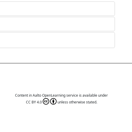
Content in Aalto OpenLearning service is available under
CC BY 4.0
unless otherwise stated.