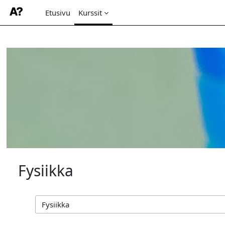
Etusivu
Kurssit
Siirry pääsisältöön
Fysiikka
Kurssikategoriat