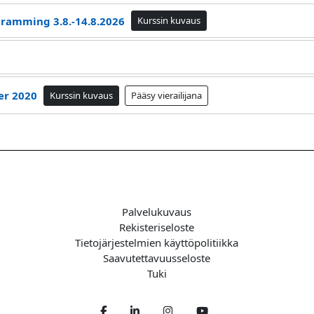
gramming 3.8.-14.8.2026
Kurssin kuvaus
er 2020
Kurssin kuvaus
Pääsy vierailijana
Palvelukuvaus
Rekisteriseloste
Tietojärjestelmien käyttöpolitiikka
Saavutettavuusseloste
Tuki
Facebook
LinkedIn
Twitter
Youtube