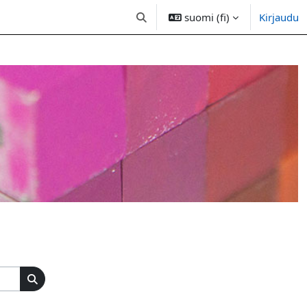
suomi (fi)
Kirjaudu
Vaihda hakusyöttöä
Etsi kursseja
Etsi kursseja