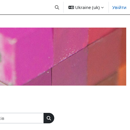
Ukraine (uk)
Увійти
Переключити введення пошуку
Пошук курсів
Пошук курсів