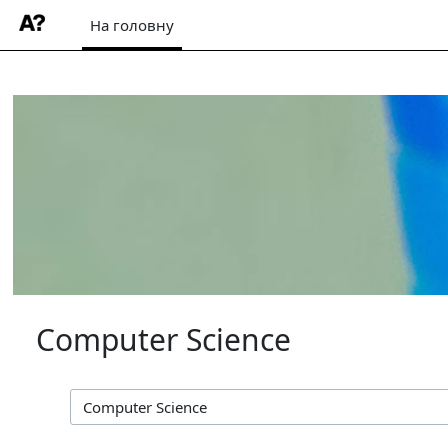
На головну
Перейти до головного вмісту
Computer Science
Категорії курсів