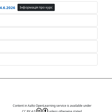
4.6.2026
Інформація про курс
Content in Aalto OpenLearning service is available under
CC BY 4.0
unless otherwise stated.