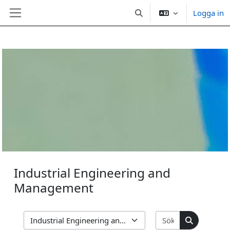
Logga in
Växla sökinmatning
Sidopanel
Gå direkt till huvudinnehåll
Industrial Engineering and
Management
Sök kurser
Kurskategorier