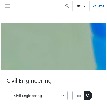
Увійти
Переключити введення
Бокова панель
Перейти до головного вмісту
Civil Engineering
Пошук курсів
Категорії курсів
Пошук кур